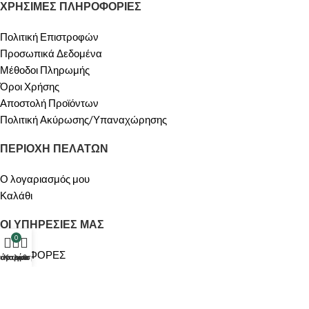
ΧΡΗΣΙΜΕΣ ΠΛΗΡΟΦΟΡΙΕΣ
Πολιτική Επιστροφών
Προσωπικά Δεδομένα
Μέθοδοι Πληρωμής
Όροι Χρήσης
Αποστολή Προϊόντων
Πολιτική Ακύρωσης/Υπαναχώρησης
ΠΕΡΙΟΧΗ ΠΕΛΑΤΩΝ
Ο λογαριασμός μου
Καλάθι
ΟΙ ΥΠΗΡΕΣΙΕΣ ΜΑΣ
0
ΠΡΟΣΦΟΡΕΣ
τάστημα
λογαριασμός μου
Καλάθι
Σχετικά με Εμάς
Επικοινωνία
Made by
enter2apps
- @All rights reserved