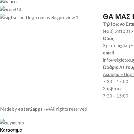
ΘΑ ΜΑΣ 
Τηλέφωνο Επι
(+30) 281031
Οδός
Χριστομιχάλη Ξ
email
info@sigletos.
Ωράριο Λειτου
Δευτέρα – Παρ
7:30 – 17:00
Σάββατο
:
7:30 – 15:00
Made by
enter2apps
- @All rights reserved
Κατάστημα