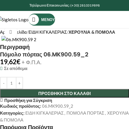
Τηλέφωνο Επικοινωνίας: (+30) 2810319898
ΜΕΝΟΎ
Αρχική σελίδα
ΕΙΔΗ ΚΙΓΚΑΛΕΡΙΑΣ
ΧΕΡΟΥΛΙΑ & ΠΟΜΟΛΑ
Κάντε κλικ για μεγέθυνση
Περιγραφή
Πόμολο πόρτας 06.MK900.59_2
19,62
€
+ Φ.Π.Α.
Σε απόθεμα
ΠΡΟΣΘΉΚΗ ΣΤΟ ΚΑΛΆΘΙ
Προσθήκη για Σύγκριση
Κωδικός προϊόντος:
06.MK900.59_2
Κατηγορίες:
ΕΙΔΗ ΚΙΓΚΑΛΕΡΙΑΣ
,
ΠΟΜΟΛΑ ΠΟΡΤΑΣ
,
ΧΕΡΟΥΛΙΑ
& ΠΟΜΟΛΑ
Παρόμοια Προϊόντα