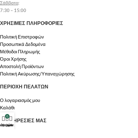
Σάββατο
:
7:30 – 15:00
ΧΡΗΣΙΜΕΣ ΠΛΗΡΟΦΟΡΙΕΣ
Πολιτική Επιστροφών
Προσωπικά Δεδομένα
Μέθοδοι Πληρωμής
Όροι Χρήσης
Αποστολή Προϊόντων
Πολιτική Ακύρωσης/Υπαναχώρησης
ΠΕΡΙΟΧΗ ΠΕΛΑΤΩΝ
Ο λογαριασμός μου
Καλάθι
0
ΟΙ ΥΠΗΡΕΣΙΕΣ ΜΑΣ
τάστημα
λογαριασμός μου
Καλάθι
ΠΡΟΣΦΟΡΕΣ