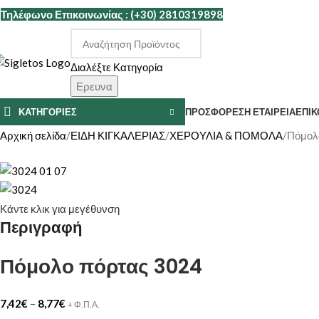
Τηλέφωνο Επικοινωνίας : (+30) 2810319898
Διαλέξτε Κατηγορία
Ερευνα
ΚΑΤΗΓΟΡΙΕΣ
ΠΡΟΣΦΟΡΕΣ
Η ΕΤΑΙΡΕΊΑ
ΕΠΙΚ
Αρχική σελίδα
ΕΙΔΗ ΚΙΓΚΑΛΕΡΙΑΣ
ΧΕΡΟΥΛΙΑ & ΠΟΜΟΛΑ
Πόμολ
Κάντε κλικ για μεγέθυνση
Περιγραφή
Πόμολο πόρτας 3024
7,42
€
–
8,77
€
+ Φ.Π.Α.