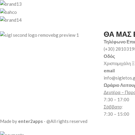
ΘΑ ΜΑΣ 
Τηλέφωνο Επι
(+30) 281031
Οδός
Χριστομιχάλη Ξ
email
info@sigletos.
Ωράριο Λειτου
Δευτέρα – Παρ
7:30 – 17:00
Σάββατο
:
7:30 – 15:00
Made by
enter2apps
- @All rights reserved