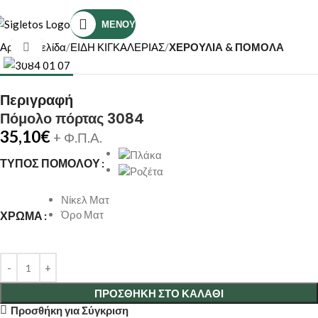
Τηλέφωνο Επικοινωνίας: (+30) 2810319898
ΜΕΝΟΎ
Αρχική σελίδα
ΕΙΔΗ ΚΙΓΚΑΛΕΡΙΑΣ
ΧΕΡΟΥΛΙΑ & ΠΟΜΟΛΑ
Κάντε κλικ για μεγέθυνση
Περιγραφή
Πόμολο πόρτας 3084
35,10
€
+ Φ.Π.Α.
ΤΎΠΟΣ ΠΌΜΟΛΟΥ
Νίκελ Ματ
Όρο Ματ
ΧΡΏΜΑ
ΠΡΟΣΘΉΚΗ ΣΤΟ ΚΑΛΆΘΙ
Προσθήκη για Σύγκριση