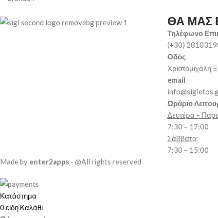
ΘΑ ΜΑΣ 
Τηλέφωνο Επι
(+30) 281031
Οδός
Χριστομιχάλη Ξ
email
info@sigletos.
Ωράριο Λειτου
Δευτέρα – Παρ
7:30 – 17:00
Σάββατο
:
7:30 – 15:00
Made by
enter2apps
- @All rights reserved
Κατάστημα
0
είδη
Καλάθι