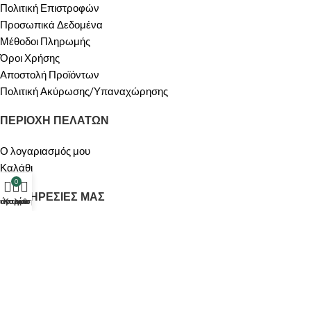
Πολιτική Επιστροφών
Προσωπικά Δεδομένα
Μέθοδοι Πληρωμής
Όροι Χρήσης
Αποστολή Προϊόντων
Πολιτική Ακύρωσης/Υπαναχώρησης
ΠΕΡΙΟΧΗ ΠΕΛΑΤΩΝ
Ο λογαριασμός μου
Καλάθι
0
ΟΙ ΥΠΗΡΕΣΙΕΣ ΜΑΣ
τάστημα
λογαριασμός μου
Καλάθι
ΠΡΟΣΦΟΡΕΣ
Σχετικά με Εμάς
Επικοινωνία
Made by
enter2apps
- @All rights reserved