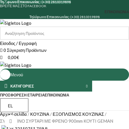
0
Τηλέφωνο Επικοινωνίας : (+30) 2810319898
ΒΡΕΙΤΕ ΜΑΣ ΣΤΟ FACEBOOK
ΕΠΙΚΟΙΝΩΝΊΑ
Τηλέφωνο Επικοινωνίας: (+30) 2810319898
Είσοδος / Εγγραφή
0
Σύγκριση Προϊόντων
0,00
€
Μενού
ΚΑΤΗΓΟΡΙΕΣ
ΠΡΟΣΦΟΡΕΣ
Η ΕΤΑΙΡΕΊΑ
ΕΠΙΚΟΙΝΩΝΊΑ
EL
Αρχική σελίδα
ΚΟΥΖΙΝΑ
ΕΞΟΠΛΙΣΜΟΣ ΚΟΥΖΙΝΑΣ
ΣΥΡΜΑΤΙΝΟ ΣΥΡΤΑΡΙ ΜΕ ΦΡΕΝΟ 900mm KOYTI GEMAN
Κάντε κλικ για μεγέθυνση