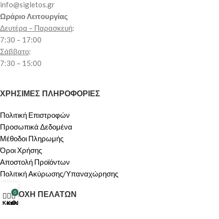
info@sigletos.gr
Ωράριο Λειτουργίας
Δευτέρα – Παρασκευή
:
7:30 – 17:00
Σάββατο
:
7:30 – 15:00
ΧΡΗΣΙΜΕΣ ΠΛΗΡΟΦΟΡΙΕΣ
Πολιτική Επιστροφών
Προσωπικά Δεδομένα
Μέθοδοι Πληρωμής
Όροι Χρήσης
Αποστολή Προϊόντων
Πολιτική Ακύρωσης/Υπαναχώρησης
ΠΕΡΙΟΧΗ ΠΕΛΑΤΩΝ
0
Κατάστημα
Καλάθι
Ο λογαριασμός μου
Ο λογαριασμός μου