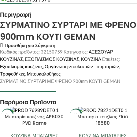
Περιγραφή
ΣΥΡΜΑΤΙΝΟ ΣΥΡΤΑΡΙ ΜΕ ΦΡΕΝΟ
900mm KOYTI GEMAN
Προσθήκη για Σύγκριση
Κωδικός προϊόντος:
32150759
Κατηγορίες:
ΑΞΕΣΟΥΑΡ
ΚΟΥΖΙΝΑΣ
,
ΕΞΟΠΛΙΣΜΟΣ ΚΟΥΖΙΝΑΣ
,
ΚΟΥΖΙΝΑ
Ετικέτες:
Εξοπλισμός κουζίνας
,
Οργάνωση ντουλαπιών - συρταριών
,
Τροφοθήκες, Μπουκαλοθήκες
ΣΥΡΜΑΤΙΝΟ ΣΥΡΤΑΡΙ ΜΕ ΦΡΕΝΟ 900mm KOYTI GEMAN
Παρόμοια Προϊόντα
-10%
-10%
Μπαταρία κουζίνας AP6030
Μπαταρία κουζίνας Fluo
PVD Rame
18580
ΚΟΥΖΙΝΑ
,
ΜΠΑΤΑΡΙΕΣ
ΚΟΥΖΙΝΑ
,
ΜΠΑΤΑΡΙΕΣ