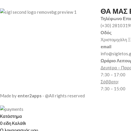
ΘΑ ΜΑΣ 
Τηλέφωνο Επι
(+30) 281031
Οδός
Χριστομιχάλη Ξ
email
info@sigletos.
Ωράριο Λειτου
Δευτέρα – Παρ
7:30 – 17:00
Σάββατο
:
7:30 – 15:00
Made by
enter2apps
- @All rights reserved
Κατάστημα
0
είδη
Καλάθι
Ο λογαριασμός μου