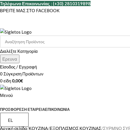
Τηλέφωνο Επικοινωνίας : (+30) 2810319898
ΒΡΕΙΤΕ ΜΑΣ ΣΤΟ FACEBOOK
Διαλέξτε Κατηγορία
Ερευνα
Είσοδος / Εγγραφή
0
Σύγκριση Προϊόντων
0
είδη
0,00
€
Μενού
ΚΑΤΗΓΟΡΙΕΣ
ΠΡΟΣΦΟΡΕΣ
Η ΕΤΑΙΡΕΊΑ
ΕΠΙΚΟΙΝΩΝΊΑ
EL
Αρχική σελίδα
ΚΟΥΖΙΝΑ
ΕΞΟΠΛΙΣΜΟΣ ΚΟΥΖΙΝΑΣ
ΣΥΡΜΝΟ ΣΥΡ