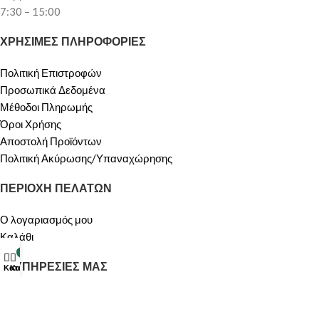
7:30 – 15:00
ΧΡΗΣΙΜΕΣ ΠΛΗΡΟΦΟΡΙΕΣ
Πολιτική Επιστροφών
Προσωπικά Δεδομένα
Μέθοδοι Πληρωμής
Όροι Χρήσης
Αποστολή Προϊόντων
Πολιτική Ακύρωσης/Υπαναχώρησης
ΠΕΡΙΟΧΗ ΠΕΛΑΤΩΝ
Ο λογαριασμός μου
Καλάθι
Ο λογαριασμός μου
0
ΟΙ ΥΠΗΡΕΣΙΕΣ ΜΑΣ
Κατάστημα
Καλάθι
ΠΡΟΣΦΟΡΕΣ
Σχετικά με Εμάς