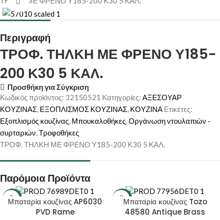
ΤΗΛΚΗ ΜΕ ΦΡΕΝΟ Υ185-200 Κ30 5 ΚΑΛ.
Κάντε κλικ για μεγέθυνση
Περιγραφή
ΤΡΟΦ. ΤΗΛΚΗ ΜΕ ΦΡΕΝΟ Υ185-
200 Κ30 5 ΚΑΛ.
Προσθήκη για Σύγκριση
Κωδικός προϊόντος:
32150521
Κατηγορίες:
ΑΞΕΣΟΥΑΡ
ΚΟΥΖΙΝΑΣ
,
ΕΞΟΠΛΙΣΜΟΣ ΚΟΥΖΙΝΑΣ
,
ΚΟΥΖΙΝΑ
Ετικέτες:
Εξοπλισμός κουζίνας
,
Μπουκαλοθήκες
,
Οργάνωση ντουλαπιών -
συρταριών
,
Τροφοθήκες
ΤΡΟΦ. ΤΗΛΚΗ ΜΕ ΦΡΕΝΟ Υ185-200 Κ30 5 ΚΑΛ.
Παρόμοια Προϊόντα
-10%
-10%
Μπαταρία κουζίνας AP6030
Μπαταρία κουζίνας Tozo
PVD Rame
48580 Antique Brass