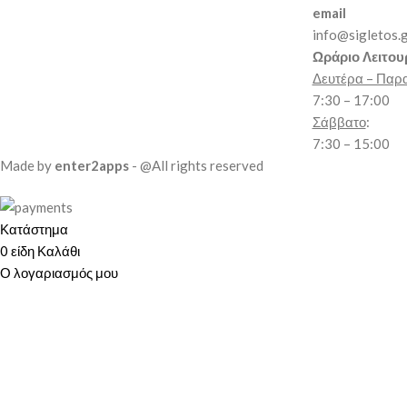
email
info@sigletos.
Ωράριο Λειτου
Δευτέρα – Παρ
7:30 – 17:00
Σάββατο
:
7:30 – 15:00
Made by
enter2apps
- @All rights reserved
Κατάστημα
0
είδη
Καλάθι
Ο λογαριασμός μου