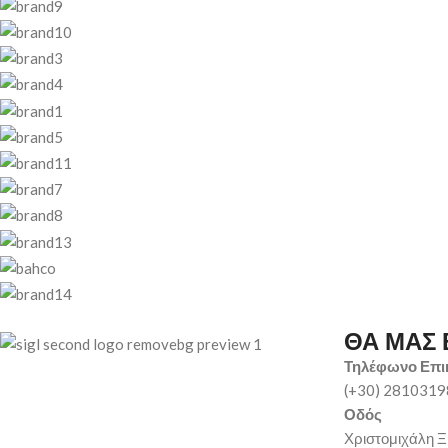
ΘΑ ΜΑΣ 
Τηλέφωνο Επι
(+30) 281031
Οδός
Χριστομιχάλη Ξ