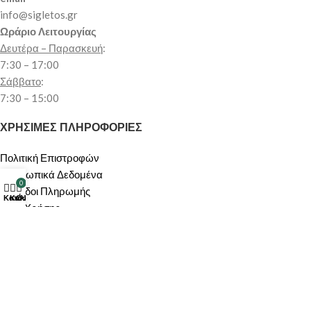
info@sigletos.gr
Ωράριο Λειτουργίας
Δευτέρα – Παρασκευή
:
7:30 – 17:00
Σάββατο
:
7:30 – 15:00
ΧΡΗΣΙΜΕΣ ΠΛΗΡΟΦΟΡΙΕΣ
Πολιτική Επιστροφών
Προσωπικά Δεδομένα
0
Μέθοδοι Πληρωμής
Κατάστημα
Καλάθι
Ο λογαριασμός μου
Όροι Χρήσης
Αποστολή Προϊόντων
Πολιτική Ακύρωσης/Υπαναχώρησης
ΠΕΡΙΟΧΗ ΠΕΛΑΤΩΝ
Ο λογαριασμός μου