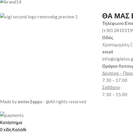
ΘΑ ΜΑΣ 
Τηλέφωνο Επι
(+30) 281031
Οδός
Χριστομιχάλη Ξ
email
info@sigletos.
Ωράριο Λειτου
Δευτέρα – Παρ
7:30 – 17:00
Σάββατο
:
7:30 – 15:00
Made by
enter2apps
- @All rights reserved
Κατάστημα
0
είδη
Καλάθι