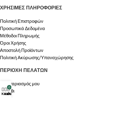
ΧΡΗΣΙΜΕΣ ΠΛΗΡΟΦΟΡΙΕΣ
Πολιτική Επιστροφών
Προσωπικά Δεδομένα
Μέθοδοι Πληρωμής
Όροι Χρήσης
Αποστολή Προϊόντων
Πολιτική Ακύρωσης/Υπαναχώρησης
ΠΕΡΙΟΧΗ ΠΕΛΑΤΩΝ
Ο λογαριασμός μου
0
Καλάθι
Κατάστημα
Καλάθι
Ο λογαριασμός μου
ΟΙ ΥΠΗΡΕΣΙΕΣ ΜΑΣ
ΠΡΟΣΦΟΡΕΣ
Σχετικά με Εμάς
Επικοινωνία