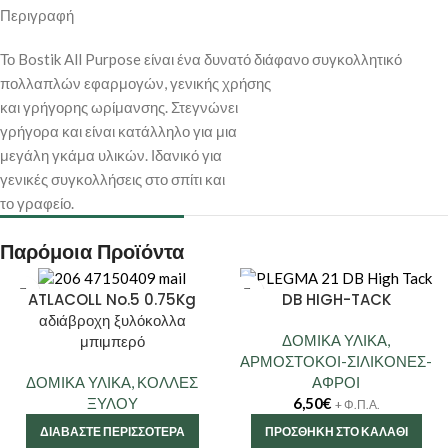
Περιγραφή
Το Bostik All Purpose είναι ένα δυνατό διάφανο συγκολλητικό
πολλαπλών εφαρμογών, γενικής χρήσης
και γρήγορης ωρίμανσης. Στεγνώνει
γρήγορα και είναι κατάλληλο για μια
μεγάλη γκάμα υλικών. Ιδανικό για
γενικές συγκολλήσεις στο σπίτι και
το γραφείο.
Παρόμοια Προϊόντα
ATLACOLL No.5 0.75Kg
DB HIGH-TACK
αδιάβροχη ξυλόκολλα
μπιμπερό
ΔΟΜΙΚΑ ΥΛΙΚΑ
,
ΑΡΜΟΣΤΟΚΟΙ-ΣΙΛΙΚΟΝΕΣ-
ΔΟΜΙΚΑ ΥΛΙΚΑ
,
ΚΟΛΛΕΣ
ΑΦΡΟΙ
ΞΥΛΟΥ
6,50
€
+ Φ.Π.Α.
ΔΙΑΒΆΣΤΕ ΠΕΡΙΣΣΌΤΕΡΑ
ΠΡΟΣΘΉΚΗ ΣΤΟ ΚΑΛΆΘΙ