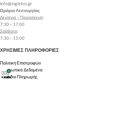
info@sigletos.gr
Ωράριο Λειτουργίας
Δευτέρα – Παρασκευή
:
7:30 – 17:00
Σάββατο
:
7:30 – 15:00
ΧΡΗΣΙΜΕΣ ΠΛΗΡΟΦΟΡΙΕΣ
Πολιτική Επιστροφών
Προσωπικά Δεδομένα
0
Μέθοδοι Πληρωμής
Κατάστημα
Καλάθι
Ο λογαριασμός μου
Όροι Χρήσης
Αποστολή Προϊόντων
Πολιτική Ακύρωσης/Υπαναχώρησης
ΠΕΡΙΟΧΗ ΠΕΛΑΤΩΝ
Ο λογαριασμός μου