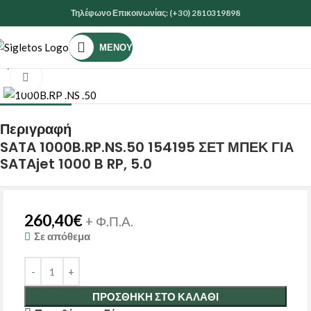
Τηλέφωνο Επικοινωνίας: (+30) 2810319898
ΜΕΝΟΎ
Αρχική σελίδα
ΕΡΓΑΛΕΙΑ
ΕΡΓΑΛΕΙΑ ΑΕΡΟΣ
ΠΙΣΤΟΛΙΑ ΒΑΦΗΣ
Κάντε κλικ για μεγέθυνση
Περιγραφή
SATA 1000B.RP.NS.50 154195 ΣΕΤ ΜΠΕΚ ΓΙΑ
SATAjet 1000 B RP, 5.0
260,40
€
+ Φ.Π.Α.
Σε απόθεμα
ΠΡΟΣΘΉΚΗ ΣΤΟ ΚΑΛΆΘΙ