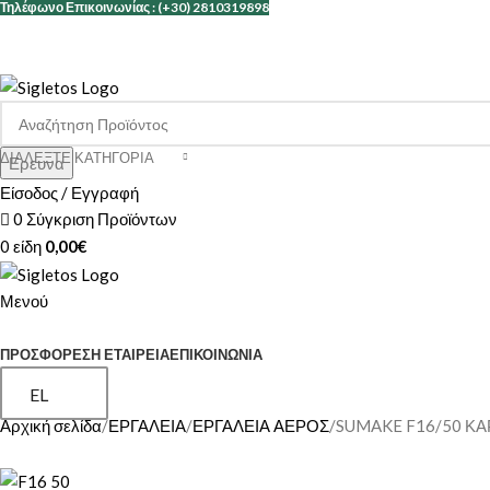
Τηλέφωνο Επικοινωνίας : (+30) 2810319898
ΒΡΕΙΤΕ ΜΑΣ ΣΤΟ FACEBOOK
ΔΙΑΛΈΞΤΕ ΚΑΤΗΓΟΡΊΑ
Ερευνα
Είσοδος / Εγγραφή
0
Σύγκριση Προϊόντων
0
είδη
0,00
€
Μενού
ΚΑΤΗΓΟΡΙΕΣ
ΠΡΟΣΦΟΡΕΣ
Η ΕΤΑΙΡΕΊΑ
ΕΠΙΚΟΙΝΩΝΊΑ
EL
Αρχική σελίδα
ΕΡΓΑΛΕΙΑ
ΕΡΓΑΛΕΙΑ ΑΕΡΟΣ
SUMAKE F16/50 ΚΑ