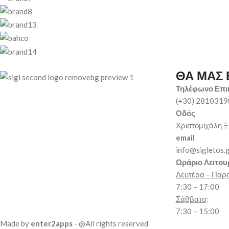
ΘΑ ΜΑΣ 
Τηλέφωνο Επι
(+30) 281031
Οδός
Χριστομιχάλη Ξ
email
info@sigletos.
Ωράριο Λειτου
Δευτέρα – Παρ
7:30 – 17:00
Σάββατο
:
7:30 – 15:00
Made by
enter2apps
- @All rights reserved