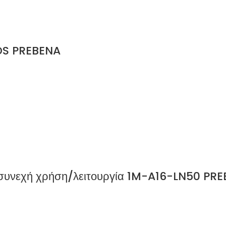
SDS PREBENA
α συνεχή χρήση/λειτουργία 1M-A16-LN50 PR