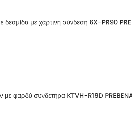
 σε δεσμίδα με χάρτινη σύνδεση 6X-PR90 PR
ίων με φαρδύ συνδετήρα KTVH-R19D PREBEN